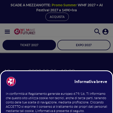
SCADE A MEZZANOTTE:
Promo Summer
WMF 2027 + AI
Festival 2027 a 149€+iva
ACQUISTA
TICKET 2027
EXPO 2027
18 giugno 2022
09:25 - 10:00
Innovation Film Fest
Pitch - Call for
Sceneggiature
I sei finalisti della Call Sceneggiature presentano il