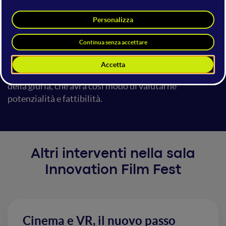
proprio progetto attraverso il pitch, esplicitando tutti
gli elementi chiave del soggetto, della sceneggiatura e
delle possibilità di produzione del cortometraggio di
fronte a una giuria di produttori. Ogni referente avrà a
disposizione 3 minuti di tempo per presentare la
propria idea e per rispondere alle domande da parte
della giuria, che avrà così modo di valutarne
potenzialità e fattibilità.
Altri interventi nella sala
Innovation Film Fest
Cinema e VR, il nuovo passo