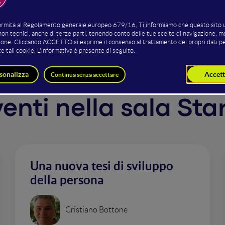
cient, permanent and safe way - unlike similar technologie
ices and transforms daily-use applications into dynamic act
ens.
rventi nella sala St
Una nuova tesi di sviluppo
della persona
Cristiano Bottone