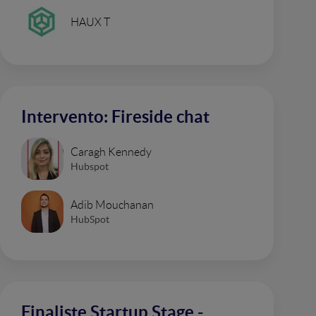
HAUX T
Intervento: Fireside chat
Caragh Kennedy
Hubspot
Adib Mouchanan
HubSpot
Finaliste Startup Stage -