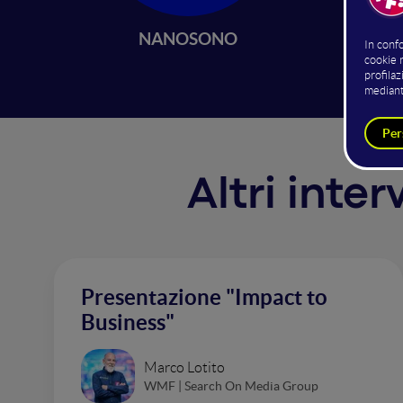
an effi
of matr
pathog
NANOSONO
Altri inte
Presentazione "Impact to
Business"
Marco Lotito
WMF | Search On Media Group