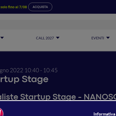
a
solo fino al 7/08
ACQUISTA
CALL 2027
EVENTI
ugno 2022
10:40 - 10:45
rtup Stage
aliste Startup Stage - NANO
E by Nanosono is a revolutionary antimicrobial platform 