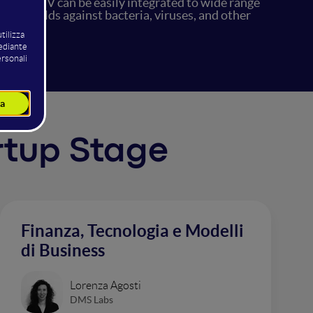
s. QUACTIV can be easily integrated to wide range
ive shields against bacteria, viruses, and other
artup Stage
Finanza, Tecnologia e Modelli
di Business
Lorenza Agosti
DMS Labs