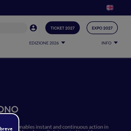
TICKET 2027
EXPO 2027
EDIZIONE 2026
INFO
SONO
which enables instant and continuous action in