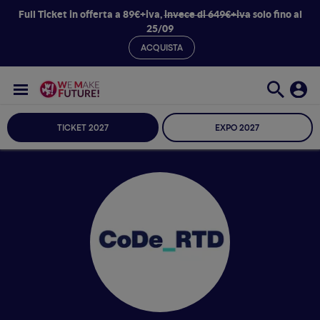
Full Ticket in offerta a 89€+iva,
invece di 649€+iva
solo fino al
25/09
ACQUISTA
TICKET 2027
EXPO 2027