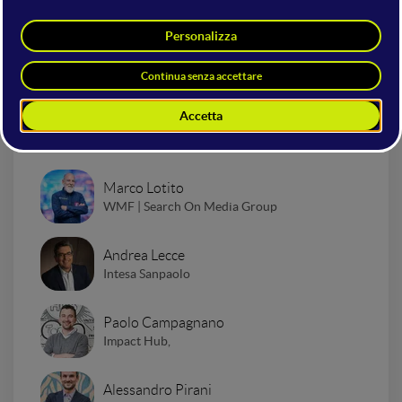
Altri interventi nella sala
Startup Stage
Presentazione "Impact to
Business"
Marco Lotito
WMF | Search On Media Group
Andrea Lecce
Intesa Sanpaolo
Paolo Campagnano
Impact Hub,
Alessandro Pirani