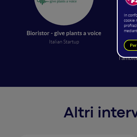
efficie
informa
nei lab
questa 
Bioristor - give plants a voice
e diagn
Italian Startup
complet
In brev
l’ambien
Altri inte