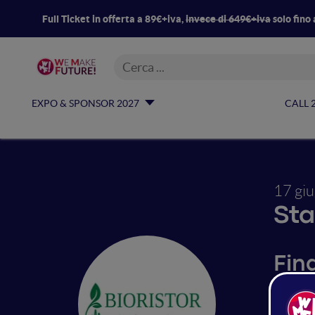
Full Ticket in offerta a 89€+iva,
invece di 649€+iva
solo fino 
EXPO & SPONSOR 2027
CALL 
17 gi
Sta
Fina
Negli u