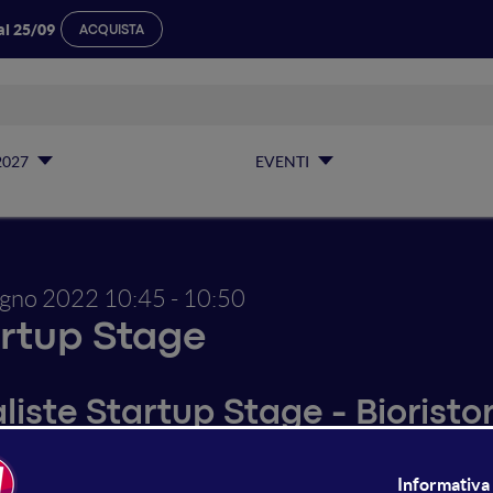
al 25/09
ACQUISTA
2027
EVENTI
ugno 2022
10:45 - 10:50
rtup Stage
liste Startup Stage - Bioristo
ltimi anni l’esponenziale innovazione tecnologica è stata sf