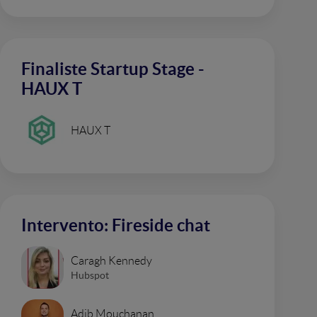
Finaliste Startup Stage -
HAUX T
HAUX T
Intervento: Fireside chat
Caragh Kennedy
Hubspot
Adib Mouchanan