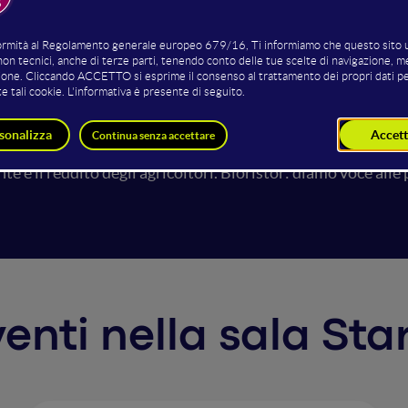
nza economica e ambientale dell’agricoltura. Tuttavia, gli 
zioni solo indirette sulle necessità della pianta mediante i
oratori di biosensoristica del CNR-IMEM di Parma, nasce il 
giovane realtà è fornire uno strumento alle aziende agricole
osticare precocemente l’insorgere di fitopatie. Il bioristor 
amente biocompatibile e in grado di monitorare analiticame
e la mission del dinamico team di Bioristor è cambiare le r
te e il reddito degli agricoltori. Bioristor: diamo voce alle 
rventi nella sala St