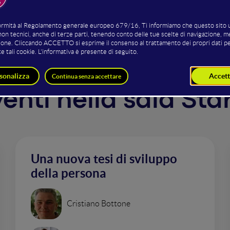
m gathering all data necessary for autonomous logistics.
rventi nella sala St
Una nuova tesi di sviluppo
della persona
Cristiano Bottone