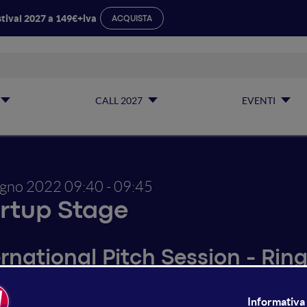
tival 2027 a 149€+iva
ACQUISTA
CALL 2027
EVENTI
ugno 2022
09:40 - 09:45
rtup Stage
rnational Pitch Session - Ring
RINGIL. Our mission is to enable a new age of digital logis