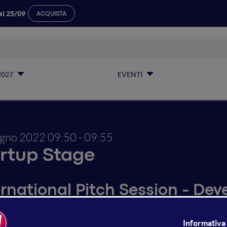
al 25/09
ACQUISTA
2027
EVENTI
ugno 2022
09:50 - 09:55
rtup Stage
rnational Pitch Session - Deve
ty is open and inclusive environment where people, knowle