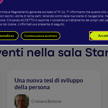
h, we cater to each and every aspect of the product devel
e achieve this by being on the same side with both our cl
rventi nella sala St
Una nuova tesi di sviluppo
della persona
Cristiano Bottone