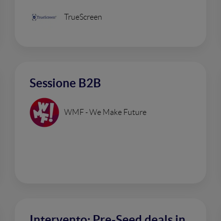
TrueScreen
Sessione B2B
WMF - We Make Future
Intervento: Pre-Seed deals in