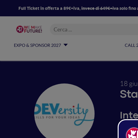
Full Ticket in offerta a 89€+iva,
invece di 649€+iva
solo fino 
EXPO & SPONSOR 2027
CALL 
18 gi
Sta
Inte
DEVersi