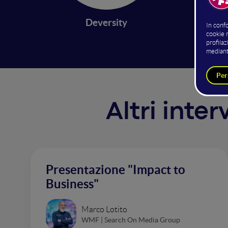
approac
wise. W
Deversity
Altri inte
Presentazione "Impact to
Business"
Marco Lotito
WMF | Search On Media Group