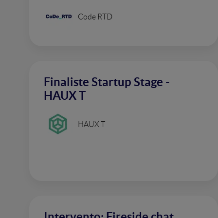
Code RTD
Finaliste Startup Stage -
HAUX T
HAUX T
Intervento: Fireside chat