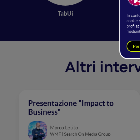
non dev
informaz
disponi
TabUi
Altri inte
Presentazione "Impact to
Business"
Marco Lotito
WMF | Search On Media Group