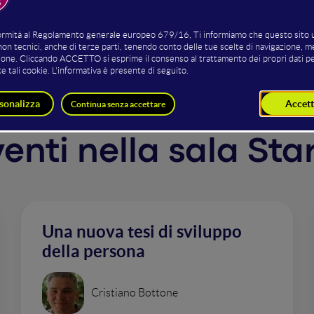
e più utilizzare diverse piattaforme in ogni luogo in cui si
ioni utili al suo viaggio e alle esperienze sul territorio. I
bili anche attraverso la Realtà aumentata.
rventi nella sala St
Una nuova tesi di sviluppo
della persona
Cristiano Bottone