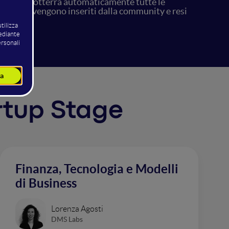
 trova, ma otterrà automaticamente tutte le
 contenuti vengono inseriti dalla community e resi
artup Stage
Finanza, Tecnologia e Modelli
di Business
Lorenza Agosti
DMS Labs