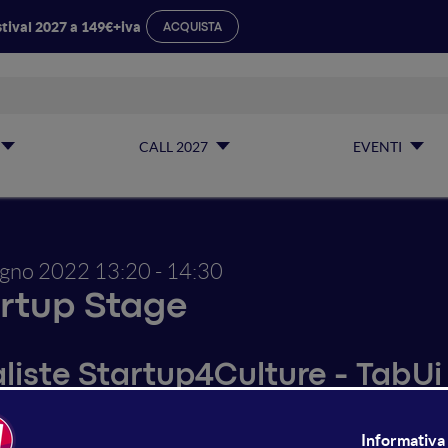
tival 2027 a 149€+iva
ACQUISTA
CALL 2027
EVENTI
ugno 2022
13:20 - 14:30
rtup Stage
aliste Startup4Culture - TabUi
nvoglia tutte le informazioni, eccellenze e unicità dei territ