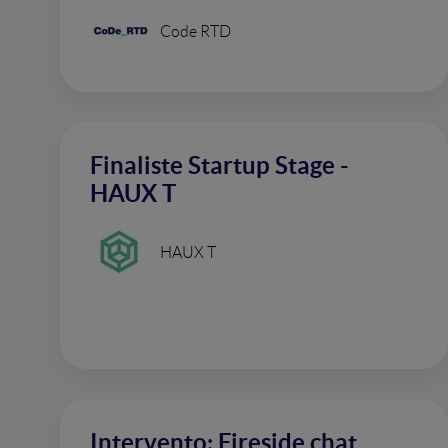
Code RTD
Finaliste Startup Stage -
HAUX T
HAUX T
Intervento: Fireside chat