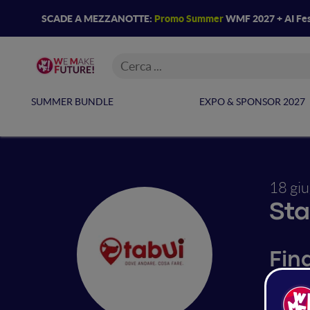
SCADE A MEZZANOTTE:
Promo Summer
WMF 2027 + AI Fes
SUMMER BUNDLE
EXPO & SPONSOR 2027
18 gi
Sta
Fin
tabUi co