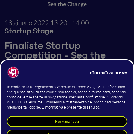
Sea the Change
18 giugno 2022
13:20 - 14:00
Startup Stage
Finaliste Startup
Competition - Sea the
Change
Sea the Change è una startup innovativa a vocazione
sociale che intende rendere il settore turistico
protagonista nella tutela degli ecosistemi marini.
Come? Offrendo la possibilità ai singoli turisti di
ridurre e compensare l’impatto ambientale della
propria vacanza attraverso l’investimento in progetti
sostenibili, legati alla salvaguardia del mare. Inoltre
Sea the Change propone percorsi di analisi, reporting