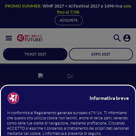
PROMO SUMMER:
WMF 2027 + AI Festival 2027 a 149€+iva
solo
fino al 7/08
ACQUISTA
TICKET 2027
EXPO 2027
Leonardo Dri
Consulente, formatore, problem
solver
LeonardoDri
Stella Saladino