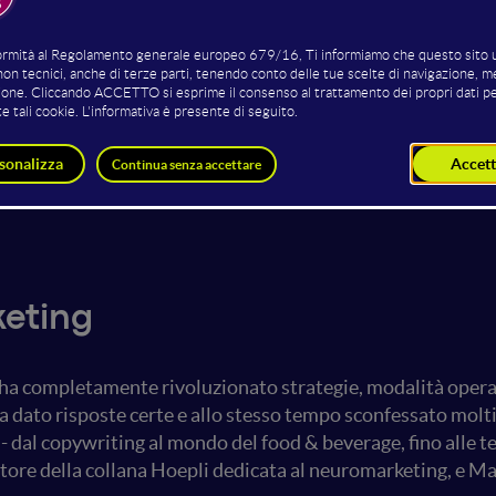
Mariano Diotto
Maurizio Vedovati
Brand strategist e neuromarketer -
Publisher & Moderator
Founder & CEO Neuromarketing
Hoepli Editore
Italia – Docente universitario
Neuromarketer
eting
 ha completamente rivoluzionato strategie, modalità operativ
dato risposte certe e allo stesso tempo sconfessato molti 
al copywriting al mondo del food & beverage, fino alle tecn
ore della collana Hoepli dedicata al neuromarketing, e Ma