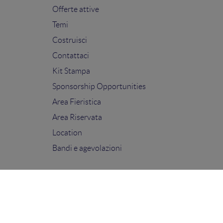
Offerte attive
Temi
Costruisci
Contattaci
Kit Stampa
Sponsorship Opportunities
Area Fieristica
Area Riservata
Location
Bandi e agevolazioni
FOLLOW US