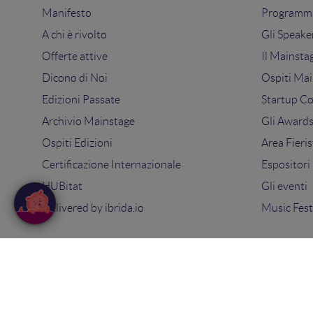
Manifesto
Programma
A chi è rivolto
Gli Speake
Offerte attive
Il Mainsta
Dicono di Noi
Ospiti Mai
Edizioni Passate
Startup C
Archivio Mainstage
Gli Award
Ospiti Edizioni
Area Fieris
Certificazione Internazionale
Espositori
HUBitat
Gli eventi
Delivered by
ibrida.io
Music Fest
© 2025
Search On Media Group S.r.l.
. Tutti i diritti riserva
Sede Legale e Operativa: via Ugo Bassi 7 - 40121 Bologna