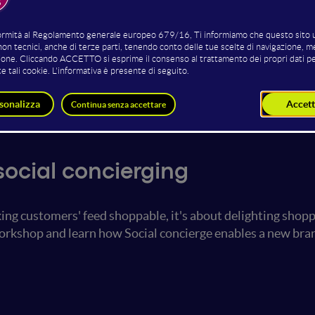
Gianmarco Loreti
Alice Baratto
Digital engagement Managing
Digital Marketing Manager
Accenture
Director Accenture
social concierging
ing customers' feed shoppable, it's about delighting shop
orkshop and learn how Social concierge enables a new bran