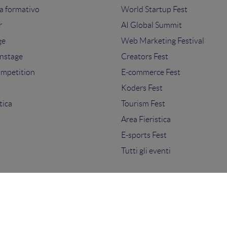
 formativo
World Startup Fest
r
AI Global Summit
ge
Web Marketing Festival
nstage
Creators Fest
ompetition
E-commerce Fest
s
Koders Fest
tica
Tourism Fest
Area Fieristica
E-sports Fest
Tutti gli eventi
ti.