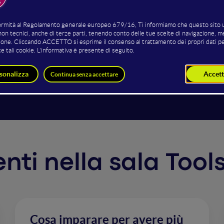
si guarda ai device Apple pensiamo subito a bellezza, funz
o in mano un dispositivo molto diverso da quello che prese
zioni e così tante funzionalità che nel 93% dei casi restano 
demy è un vero caso di successo. Come siamo passati da un
e che ora tutti vogliono.
venti nella sala Tool
Cosa imparare per avere più