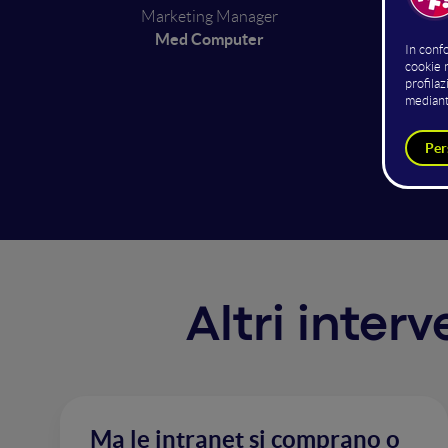
Marketing Manager
Med Computer
Quando 
troviam
di istru
Med Aca
inutile 
Altri inter
Ma le intranet si comprano o