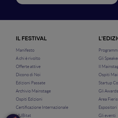
IL FESTIVAL
L'EDIZ
Manifesto
Programma
A chi è rivolto
Gli Speake
Offerte attive
Il Mainsta
Dicono di Noi
Ospiti Mai
Edizioni Passate
Startup C
Archivio Mainstage
Gli Award
Ospiti Edizioni
Area Fieris
Certificazione Internazionale
Espositori
HUBitat
Gli eventi