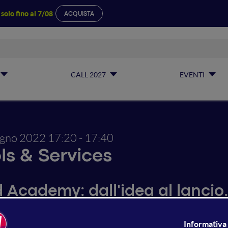
a
solo fino al 7/08
ACQUISTA
CALL 2027
EVENTI
ugno 2022
17:20 - 17:40
ls & Services
 Academy: dall'idea al lancio
egna agli italiani come usare 