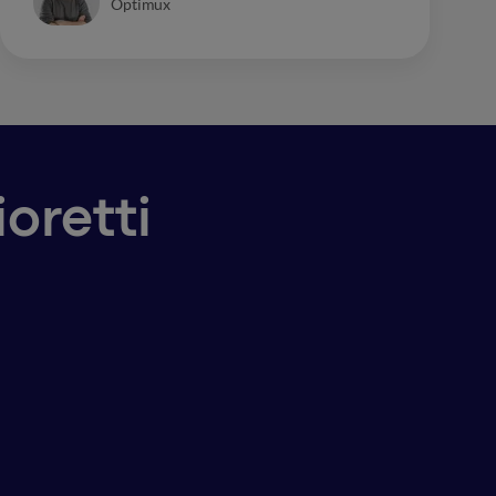
Optimux
ioretti