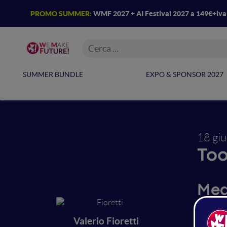
PROMO SUMMER:
WMF 2027 + AI Festival 2027 a 149€+iv
SUMMER BUNDLE
EXPO & SPONSOR 2027
18 gi
Too
Med
ins
Valerio Fioretti