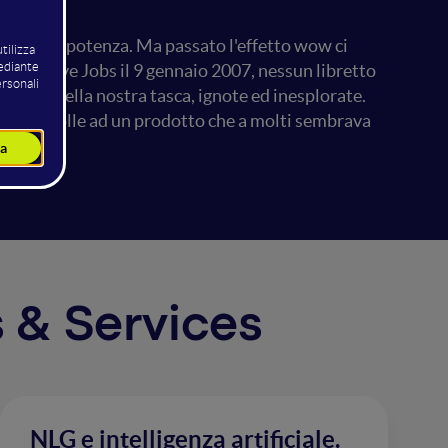
ionalità, potenza. Ma passato l'effetto wow ci
ntò Steve Jobs il 9 gennaio 2007, nessun libretto
sepolte nella nostra tasca, ignote ed inesplorate.
'idea folle ad un prodotto che a molti sembrava
s & Services
NLG e intelligenza artificiale.