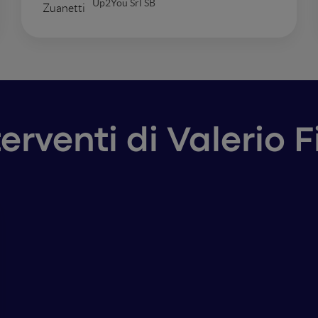
Up2You Srl SB
terventi di Valerio F