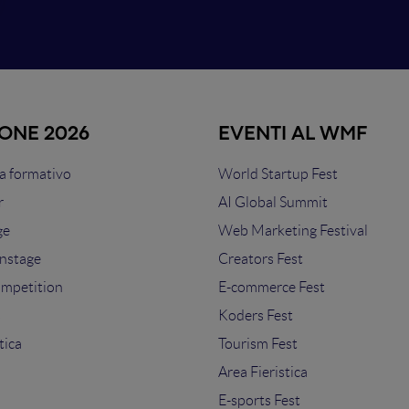
IONE 2026
EVENTI AL WMF
 formativo
World Startup Fest
r
AI Global Summit
ge
Web Marketing Festival
nstage
Creators Fest
ompetition
E-commerce Fest
s
Koders Fest
tica
Tourism Fest
Area Fieristica
E-sports Fest