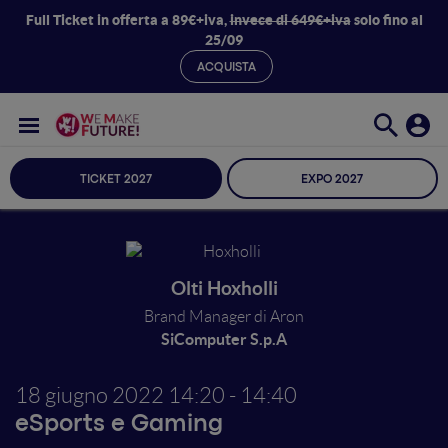
Full Ticket in offerta a 89€+iva,
invece di 649€+iva
solo fino al
25/09
ACQUISTA
TICKET 2027
EXPO 2027
Olti Hoxholli
Brand Manager di Aron
SiComputer S.p.A
18 giugno 2022
14:20 - 14:40
eSports e Gaming