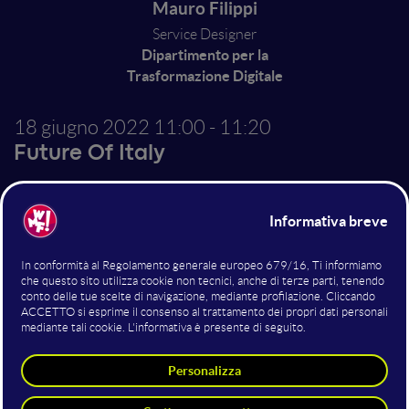
Mauro Filippi
Service Designer
Dipartimento per la
Trasformazione Digitale
18 giugno 2022
11:00 - 11:20
Future Of Italy
Dall'hamburger alle nuvole:
co-progettare i servizi
pubblici digitali con le
risorse di Designers Italia
Il Dipartimento per la Trasformazione Digitale del
governo italiano, attraverso l’iniziativa Designers
Italia, mette a disposizione delle pubbliche
amministrazioni e dei loro fornitori numerosi