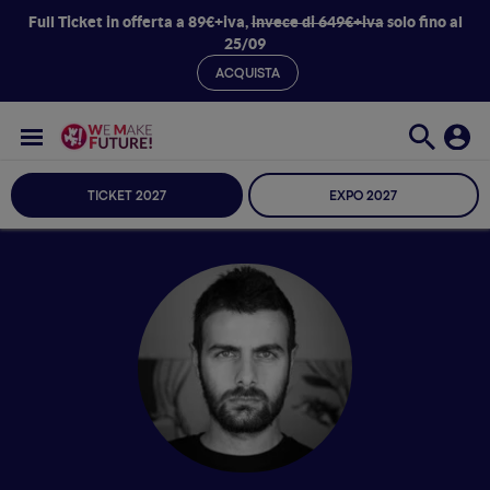
Full Ticket in offerta a 89€+iva,
invece di 649€+iva
solo fino al
25/09
ACQUISTA
TICKET 2027
EXPO 2027