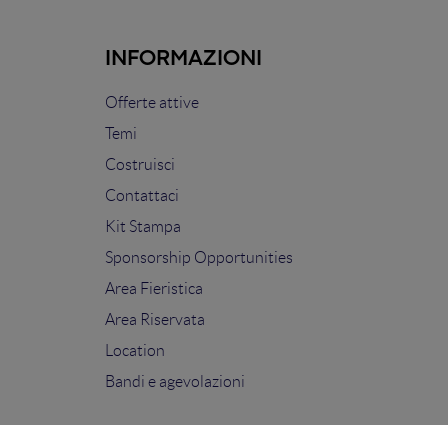
INFORMAZIONI
Offerte attive
Temi
Costruisci
Contattaci
Kit Stampa
Sponsorship Opportunities
Area Fieristica
Area Riservata
Location
Bandi e agevolazioni