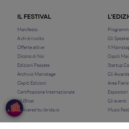
IL FESTIVAL
L'EDIZ
Manifesto
Programma
A chi è rivolto
Gli Speake
Offerte attive
Il Mainsta
Dicono di Noi
Ospiti Mai
Edizioni Passate
Startup C
Archivio Mainstage
Gli Award
Ospiti Edizioni
Area Fieris
Certificazione Internazionale
Espositori
HUBitat
Gli eventi
Delivered by
ibrida.io
Music Fest