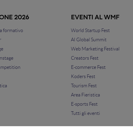
IONE 2026
EVENTI AL WMF
 formativo
World Startup Fest
r
AI Global Summit
ge
Web Marketing Festival
nstage
Creators Fest
ompetition
E-commerce Fest
s
Koders Fest
tica
Tourism Fest
Area Fieristica
E-sports Fest
Tutti gli eventi