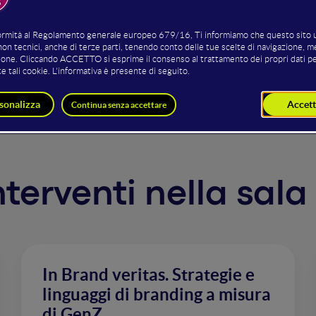
oluzione green" è una sfida epocale. La mobilità sarà uno de
tta terra dei motori ha delle carte speciali da giocare che
 di innovazione per il paese.
interventi nella sal
In Brand veritas. Strategie e
linguaggi di branding a misura
di GenZ