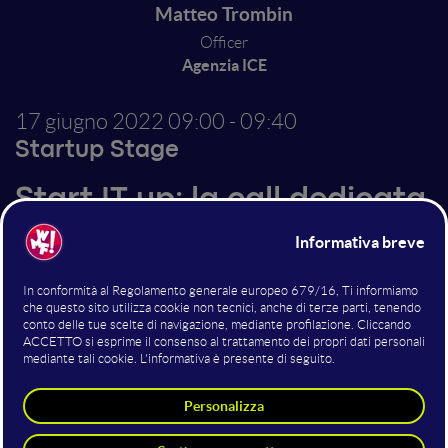
Matteo Trombin
Officer
Agenzia ICE
17 giugno 2022
09:00 - 09:40
Startup Stage
Start IT up: la call dedicata
alle start-up "Made in Italy"
lanciata dalla campagna
beIT
La campagna di nation branding beIT, insieme ad ICE
(Agenzia per la promozione all'estero e
l'internazionalizzazione delle imprese italiane) e
LVenture Group, ha lanciato lo scorso 24 gennaio 2022
l'iniziativa "Start IT up" a sostegno degli imprenditori