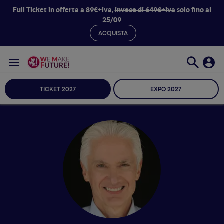
Full Ticket in offerta a 89€+iva,
invece di 649€+iva
solo fino al
25/09
ACQUISTA
TICKET 2027
EXPO 2027