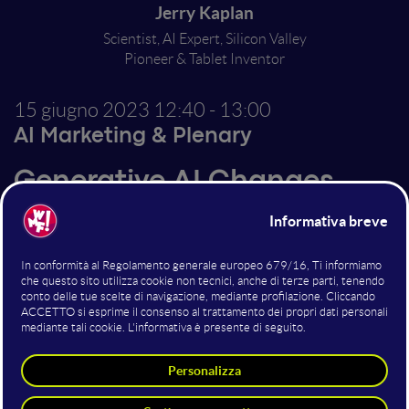
Jerry Kaplan
Scientist, AI Expert, Silicon Valley
Pioneer & Tablet Inventor
15 giugno 2023
12:40 - 13:00
AI Marketing & Plenary
Generative AI Changes
Everything
Over the past few years, rapid advances have created
a new type of Artificial Intelligence: Generative AI.
Generative AI produces novel text, images, music, and
soHware by analyzing enormous collections of
digitized material. Generative AI will change the way
we live, work, play, express ourselves, persuade each
other, seek a mate, educate our young, and care for our