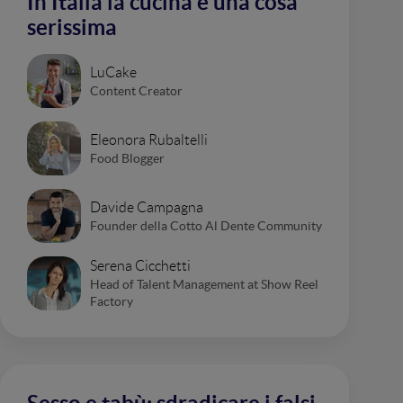
In Italia la cucina è una cosa
serissima
LuCake
Content Creator
Eleonora Rubaltelli
Food Blogger
Davide Campagna
Founder della Cotto Al Dente Community
Serena Cicchetti
Head of Talent Management at Show Reel
Factory