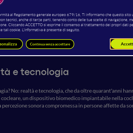
Ludovica Billi
Chiara Bucello
DE&I Manager e founder
Social media expert e founder
The Deaf Soul
The Deaf Soul
altà e tecnologia
gia? No: realtà e tecnologia, che da oltre quarant'anni han
cocleare, un dispositivo biomedico impiantabile nella cocl
la percezione sonora compromessa in persone affette da so