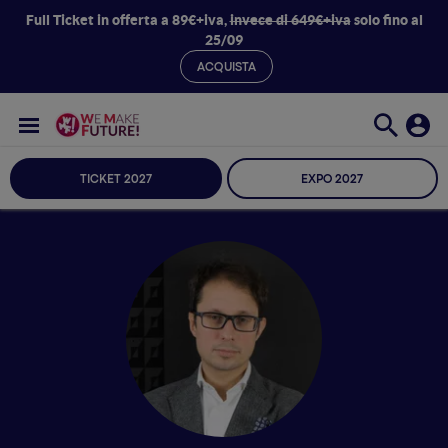
Full Ticket in offerta a 89€+iva,
invece di 649€+iva
solo fino al
25/09
ACQUISTA
TICKET 2027
EXPO 2027