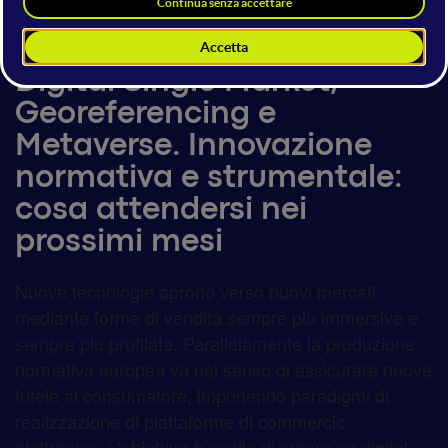
16 giugno 2023
13:20 - 14:00
E-commerce
Digital Single Market,
Georeferencing e
Metaverse. Innovazione
normativa e strumentale:
cosa attendersi nei
prossimi mesi
Nuove tecnologie aprono verso nuovi mercati,
mediante forme di vendita sempre più immersive e
sempre più profilate. Parallelamente la produzione
normativa europea va nel senso di assicurare nuove
tutele al consumatore, imponendo paradigmi di
realizzazione di piattaforme di commercio
elettronico. L'obiettivo è quello di creare un digital