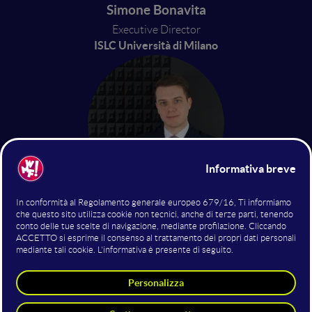
Simone Bonavita
Executive Director
ISLC Università di Milano
Marco Alagna
Associate - IT/IP Dep. (AI,
Blockchain, Metaverse and Data
Governance)
Perani Pozzi Associati