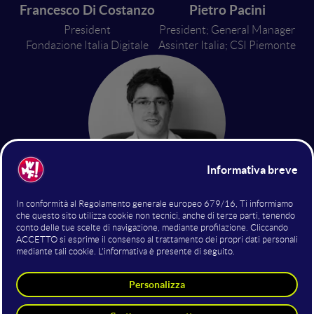
Francesco Di Costanzo
Pietro Pacini
President
President; General Manager
Fondazione Italia Digitale
Assinter Italia; CSI Piemonte
Joshua Ellul
Director of Centre for Distributed
Ledger Technologies - L-Università
ta’ Malta