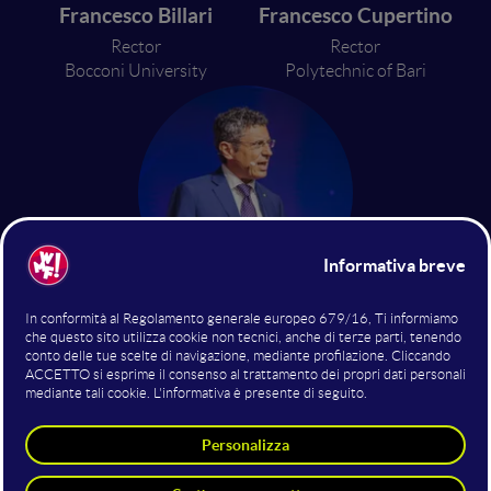
Francesco Billari
Francesco Cupertino
Rector
Rector
Bocconi University
Polytechnic of Bari
Francesco Ubertini
President
CINECA