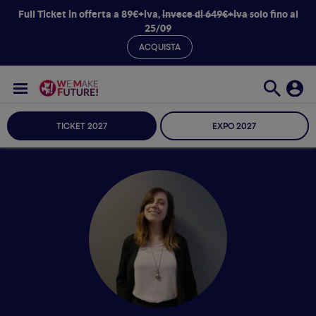
Full Ticket in offerta a 89€+iva,
invece di 649€+iva
solo fino al
25/09
ACQUISTA
TICKET 2027
EXPO 2027