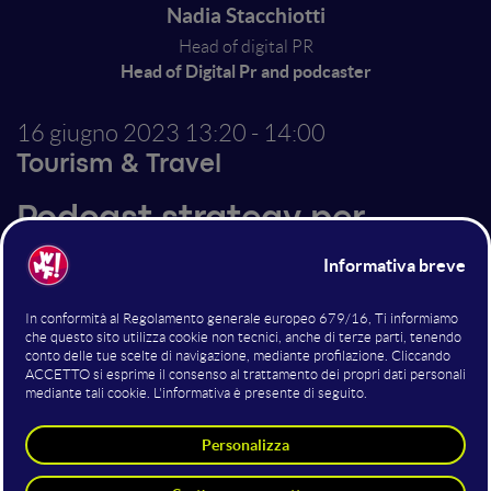
Nadia Stacchiotti
Head of digital PR
Head of Digital Pr and podcaster
16 giugno 2023
13:20 - 14:00
Tourism & Travel
Podcast strategy per
turismo e ospitalità
In un mondo social che corre sempre più veloce, com'è
possibile valorizzare davvero una destinazione
turistica? Nadia Stacchiotti, autrice di Racconti di
Viaggio, uno dei podcast di viaggi più ascoltati su
Spotify, racconterà di come tour operator, strutture
ricettive ed enti turistici possano utilizzare l'audio per
aumentare la visibilità di una location e attrarre nuovi