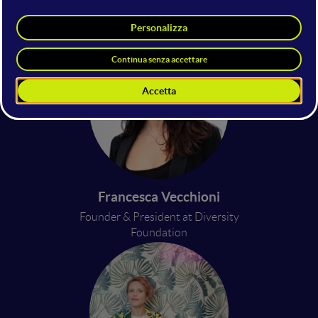
Papà per scelta
Momo Bayed
Content Creators
Content Creator
Francesca Vecchioni
Founder & President at Diversity
Foundation