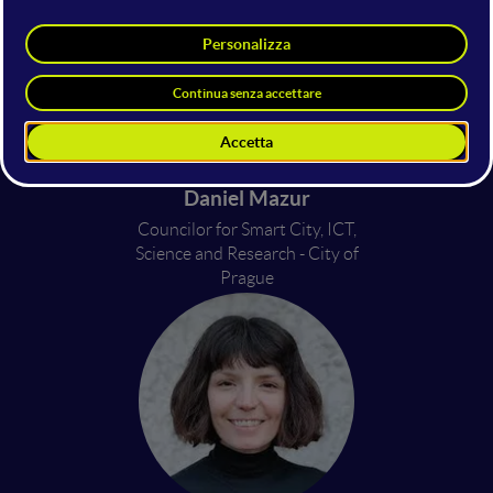
Daniel Mazur
Councilor for Smart City, ICT,
Science and Research - City of
Prague