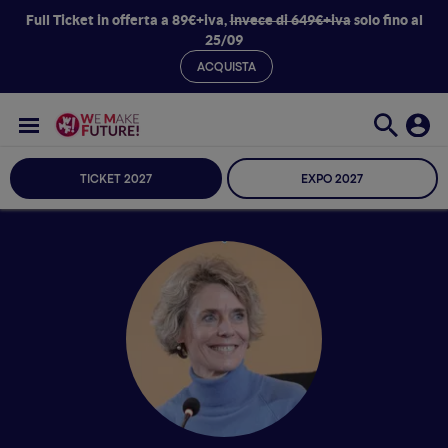
Full Ticket in offerta a 89€+iva,
invece di 649€+iva
solo fino al
25/09
ACQUISTA
TICKET 2027
EXPO 2027