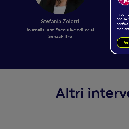
I giorna
nel mon
Stefania Zolotti
almeno d
Journalist and Executive editor at
gli stes
SenzaFiltro
qui a u
Altri inter