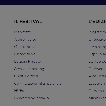
IL FESTIVAL
L'EDIZ
Manifesto
Programma
A chi è rivolto
Gli Speake
Offerte attive
Il Mainsta
Dicono di Noi
Ospiti Mai
Edizioni Passate
Startup C
Archivio Mainstage
Gli Award
Ospiti Edizioni
Area Fieris
Certificazione Internazionale
Espositori
HUBitat
Gli eventi
Delivered by
ibrida.io
Music Fest