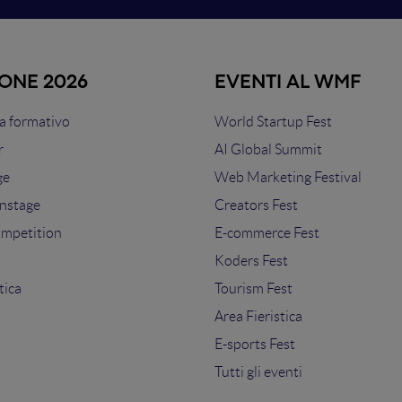
IONE 2026
EVENTI AL WMF
 formativo
World Startup Fest
r
AI Global Summit
ge
Web Marketing Festival
nstage
Creators Fest
ompetition
E-commerce Fest
s
Koders Fest
tica
Tourism Fest
Area Fieristica
E-sports Fest
Tutti gli eventi