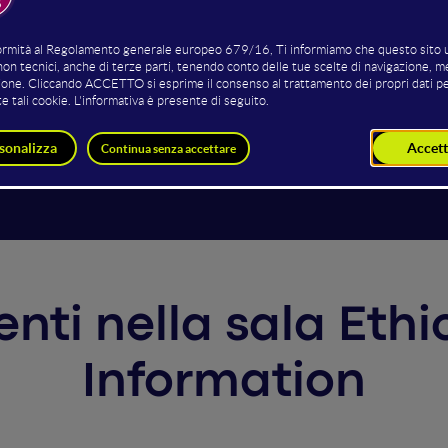
li hanno bisogno dei lettori, non più il contrario. È cambia
do dell’informazione trovando impreparati gli editori, le re
ieci anni da quando il vento forte ha iniziato a tirare anche
si errori, a confondere il mezzo con lo scopo e a non saper 
n prossimo futuro. Questione d’età, questione anagrafica? A
venti nella sala Eth
Information