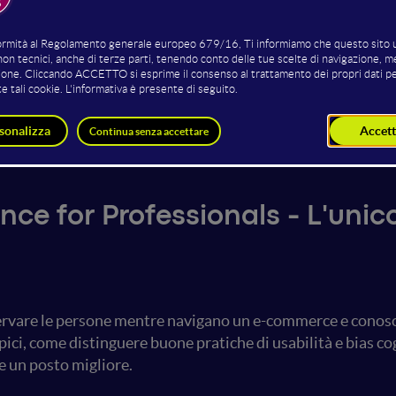
Tibolla
Francesca Bonazza
Carlo tommaso 
ch Expert
Customer e UX Researcher
Growth Marketer d
founder di 
nce for Professionals - L'uni
osservare le persone mentre navigano un e-commerce e conos
pici, come distinguere buone pratiche di usabilità e bias c
e un posto migliore.