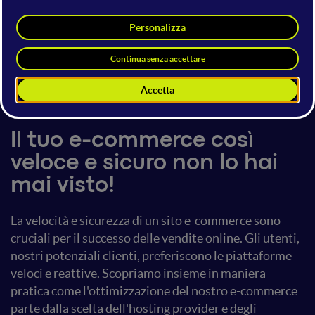
Mircha Emanuel D'angelo
Senior Full-stack Developer
Netsons
15 giugno 2023
16:20 - 17:00
E-Commerce Kit
ll tuo e-commerce così
veloce e sicuro non lo hai
mai visto!
La velocità e sicurezza di un sito e-commerce sono
cruciali per il successo delle vendite online. Gli utenti,
nostri potenziali clienti, preferiscono le piattaforme
veloci e reattive. Scopriamo insieme in maniera
pratica come l'ottimizzazione del nostro e-commerce
parte dalla scelta dell'hosting provider e degli