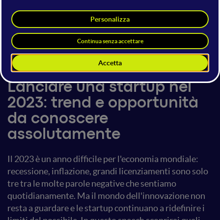
Giulia D'amato
Alessio Boceda
Co-Founder @Startup Geeks
Co-Founder @Startup Geeks
16 giugno 2023
17:40 - 18:00
Startup Showcase
Lanciare una startup nel
2023: trend e opportunità
da conoscere
assolutamente
Il 2023 è un anno difficile per l'economia mondiale:
recessione, inflazione, grandi licenziamenti sono solo
tre tra le molte parole negative che sentiamo
quotidianamente. Ma il mondo dell'innovazione non
resta a guardare e le startup continuano a ridefinire i