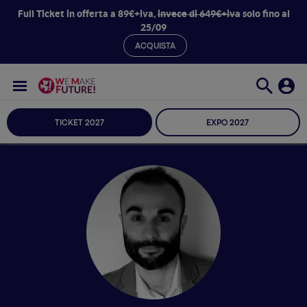
Full Ticket in offerta a 89€+iva,
invece di 649€+iva
solo fino al
25/09
ACQUISTA
TICKET 2027
EXPO 2027