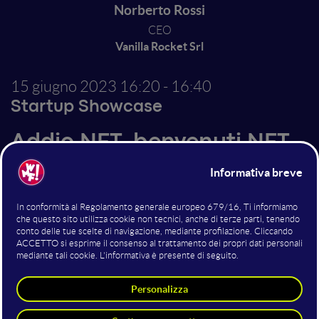
Norberto Rossi
CEO
Vanilla Rocket Srl
15 giugno 2023
16:20 - 16:40
Startup Showcase
Addio NFT, benvenuti NFT -
come la tokenizzazione
cambia il nostro mondo
Un breve ma intenso viaggio, per scoprire come la
tecnologia NFT si è lasciata alle spalle la fase di hype
passeggera, per entrare in quella della produttività.
Esempi concreti di come la tokenizzazione sta
producendo valore nella quotidianità di aziende e
clienti.