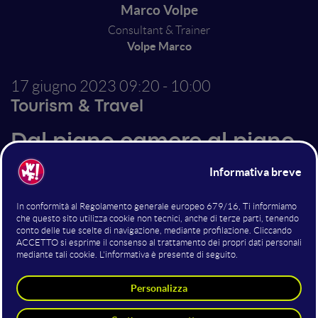
Marco Volpe
Consultant & Trainer
Volpe Marco
17 giugno 2023
09:20 - 10:00
Tourism & Travel
Dal piano camere al piano
marketing digitale
(saltando il PEd) usando
bene gli strumenti AI
Dal 2020 è completamente cambiato il metodo di
lavoro Data Driven per ogni ambito lavorativo e
sicuramente ancora di più in ambito turistico.
Mancando ogni singolo riferimento attendibile al
passato e con finalmente strumenti AI Generativi è