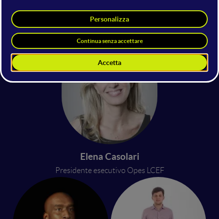
Filippo Montesi Altamirano
Secretary General @ Social Impact
Agenda per l'Italia
Elena Casolari
Presidente esecutivo Opes LCEF