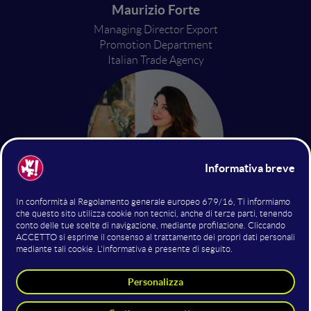
Maurizio Forte
Managing Director Export
Promotion Department
Italian Trade Agency
Mariangela Siciliano
Head of Education, Business
Promotion & Supply Chain
SACE