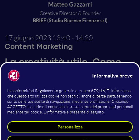
Matteo Gazzarri
Creative Director & Founder
BRIEF (Studio Riprese Firenze srl)
17 giugno 2023
13:40 - 14:20
Content Marketing
La creatività utile. Come
progettare campagne
video utili, efficaci e on
budget, dai social alla tv,
con il giusto processo
creativo.
I video sono prodotti che possono essere progettati,
con concept rideclinabili che resistono al tempo,