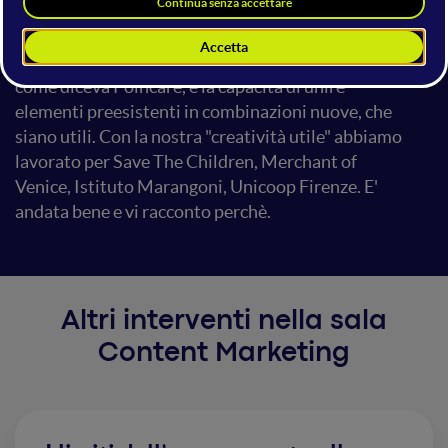
declinati in più formati e su più
piattaforme senza perdere forza comunicativa,
disegnati sui budget a disposizione. La creatività,
come diceva Poincarè, è la capacità di unire
elementi preesistenti in combinazioni nuove, che
siano utili. Con la nostra "creatività utile" abbiamo
lavorato per Save The Children, Merchant of
Venice, Istituto Marangoni, Unicoop Firenze. E'
andata bene e vi racconto perchè.
Altri interventi nella sala
Content Marketing