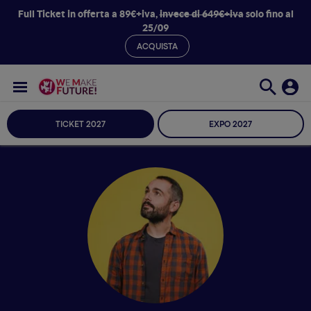
Full Ticket in offerta a 89€+iva,
invece di 649€+iva
solo fino al
25/09
ACQUISTA
TICKET 2027
EXPO 2027