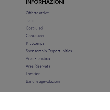
INFORMAZIONI
Offerte attive
Temi
Costruisci
Contattaci
Kit Stampa
Sponsorship Opportunities
Area Fieristica
Area Riservata
Location
Bandi e agevolazioni