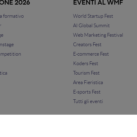
IONE 2026
EVENTI AL WMF
 formativo
World Startup Fest
r
AI Global Summit
ge
Web Marketing Festival
nstage
Creators Fest
ompetition
E-commerce Fest
s
Koders Fest
tica
Tourism Fest
Area Fieristica
E-sports Fest
Tutti gli eventi