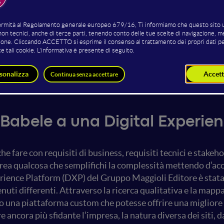
Luca Spotti
Marco Buratti
Digital Director
Senior Digital Project Manager
Digital Product Director @Hibo
Hibo
 Babele a una Digital Experie
e fare con requisiti di business, requisiti tecnici e stakeh
 crea qualcosa che semplifichi la complessità mettendo d’ac
rience Platform (DXP) del Gruppo Maggioli Editore è stata r
tenuti differenti. Attraverso la ricerca qualitativa e la ma
to una piattaforma custom che potesse offrire una migliore 
e ancora più sfidante l’impresa, la natura diversa dei siti, da