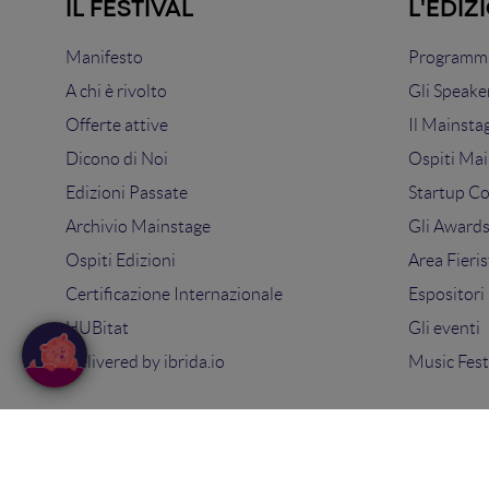
IL FESTIVAL
L'EDIZ
Manifesto
Programma
A chi è rivolto
Gli Speake
Offerte attive
Il Mainsta
Dicono di Noi
Ospiti Mai
Edizioni Passate
Startup C
Archivio Mainstage
Gli Award
Ospiti Edizioni
Area Fieris
Certificazione Internazionale
Espositori
HUBitat
Gli eventi
Delivered by
ibrida.io
Music Fest