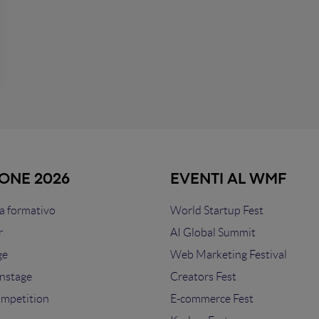
IONE 2026
EVENTI AL WMF
 formativo
World Startup Fest
r
AI Global Summit
ge
Web Marketing Festival
nstage
Creators Fest
ompetition
E-commerce Fest