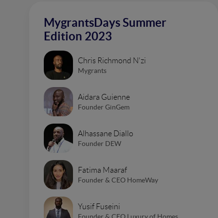
MygrantsDays Summer
Edition 2023
Chris Richmond N'zi
Mygrants
Aidara Guienne
Founder GinGem
Alhassane Diallo
Founder DEW
Fatima Maaraf
Founder & CEO HomeWay
Yusif Fuseini
Founder & CEO Luxury of Homes