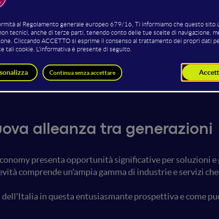
Maurizio De Palma
Floriano Bonfigli
Chief Executive Officer Cocooners
Next Age Acceleration Pro
Coordinator
AC75 Startup Accelerato
uova alleanza tra generazioni
economy presenta opportunità significative per soluzioni e 
vità comprende un'ampia gamma di industrie e servizi che s
 dell'Italia in questa entusiasmante prospettiva e come puo