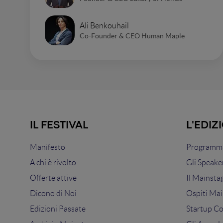
Ali Benkouhail
Co-Founder & CEO Human Maple
IL FESTIVAL
L'EDIZ
Manifesto
Programma
A chi è rivolto
Gli Speake
Offerte attive
Il Mainsta
Dicono di Noi
Ospiti Mai
Edizioni Passate
Startup C