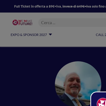
Full Ticket in offerta a 89€+iva,
invece di 649€+iva
solo fino 
EXPO & SPONSOR 2027
CALL 