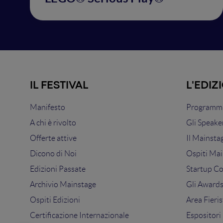
IL FESTIVAL
L'EDIZ
Manifesto
Programma
A chi è rivolto
Gli Speake
Offerte attive
Il Mainsta
Dicono di Noi
Ospiti Mai
Edizioni Passate
Startup C
Archivio Mainstage
Gli Award
Ospiti Edizioni
Area Fieris
Certificazione Internazionale
Espositori