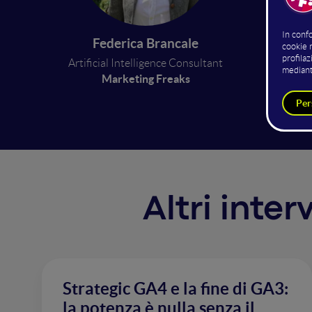
Vedremo
Federica Brancale
risolver
Artificial Intelligence Consultant
un'otti
Marketing Freaks
history
Altri inte
Strategic GA4 e la fine di GA3:
la potenza è nulla senza il