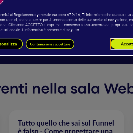
 insieme quali sono le condizioni per puoi un'azienda può c
li) e quali invece sono i fattori abilitanti. Vedremo inoltr
mizzazzione a 360° che può arrivare fino alla revisitazione d
 , promesso!
rventi nella sala We
Tutto quello che sai sul Funnel
è falso - Come progettare una