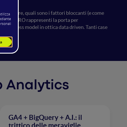
onvertire, quali sono i fattori bloccanti (e come
e come la CRO rappresenti la porta per
el business model in ottica data driven. Tanti case
b Analytics
GA4 + BigQuery + A.I.: il
trittico delle meraviglie