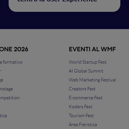
IONE 2026
EVENTI AL WMF
 formativo
World Startup Fest
r
AI Global Summit
ge
Web Marketing Festival
nstage
Creators Fest
ompetition
E-commerce Fest
s
Koders Fest
tica
Tourism Fest
Area Fieristica