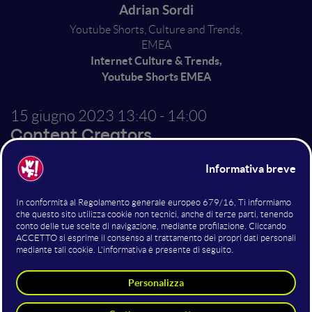
Adrian Sordi
Youtube Shorts, Culture and Trends,
EMEA
Internet Culture & Trends,
Youtube Shorts EMEA
15 giugno 2023
13:40 - 14:00
Content Creators
Youtube Shorts: il lato
breve di Youtube
YouTube Shorts è un ecosistema in crescita fatto di
trend, nuove uscite musicali, scherzi, gameplay e video
GRWM. Grazie alla connessione con il mondo di
Youtube, Shorts si è trasformato in una piattaforma di
discovery per la Generazione Z e non solo, stimolando