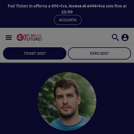
Full Ticket in offerta a 89€+iva,
invece di 649€+iva
solo fino al
25/09
ACQUISTA
TICKET 2027
EXPO 2027