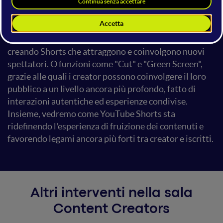
la curiosità con frammenti, anteprime e trailer di
video più lunghi. Scopri il potere di funzionalità come
"Clip", che consente ai creatori di tagliare fino a 60
secondi di contenuto dai loro video più lunghi,
creando Shorts che attraggono e coinvolgono nuovi
spettatori. O funzioni come "Cut" e "Green Screen",
grazie alle quali i creator possono coinvolgere il loro
pubblico a un livello ancora più profondo, fatto di
interazioni autentiche ed esperienze condivise.
Insieme, vedremo come YouTube Shorts sta
ridefinendo l'esperienza di fruizione dei contenuti e
favorendo legami ancora più forti tra creator e iscritti.
Altri interventi nella sala
Content Creators