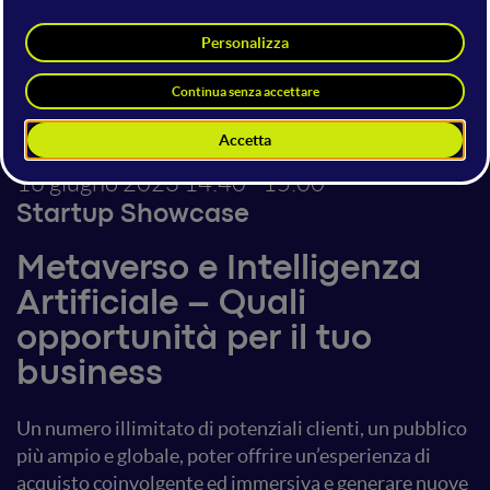
Patrizia Allara
Founder & Project Manager
CEO & Founder di
VirtualMeetHub, Metaverse
Strategist
16 giugno 2023
14:40 - 15:00
Startup Showcase
Metaverso e Intelligenza
Artificiale – Quali
opportunità per il tuo
business
Un numero illimitato di potenziali clienti, un pubblico
più ampio e globale, poter offrire un’esperienza di
acquisto coinvolgente ed immersiva e generare nuove