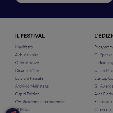
IL FESTIVAL
L'EDIZ
Manifesto
Programma
A chi è rivolto
Gli Speake
Offerte attive
Il Mainsta
Dicono di Noi
Ospiti Mai
Edizioni Passate
Startup C
Archivio Mainstage
Gli Award
Ospiti Edizioni
Area Fieris
Certificazione Internazionale
Espositori
HUBitat
Gli eventi