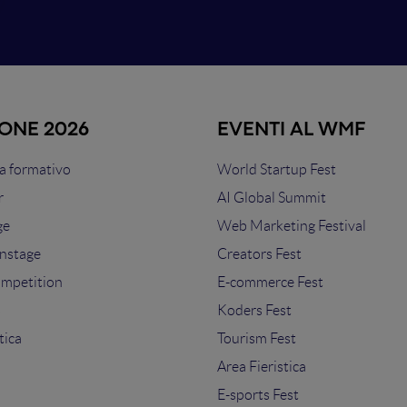
IONE 2026
EVENTI AL WMF
 formativo
World Startup Fest
r
AI Global Summit
ge
Web Marketing Festival
nstage
Creators Fest
ompetition
E-commerce Fest
s
Koders Fest
tica
Tourism Fest
Area Fieristica
E-sports Fest