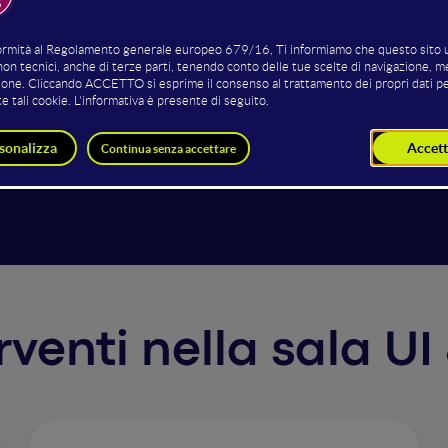
oregistrazione di questo intervento non è disponibile.
pubblicitari online sono in aumento: per i nostri clienti +1
o, ogni sito ottiene meno risultati. Come venirne fuori? L'u
perienza di navigazione che offri sul tuo sito. Ma sai cosa s
ccola converte (acquista, si registra)? Cosa non li convince
are continuamente i propri risultati
erventi nella sala U