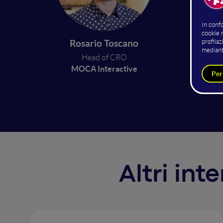
La vide
I costi 
Rosario Toscano
investit
Head of CRO
sull'es
MOCA Interactive
così pi
miglior
Altri int