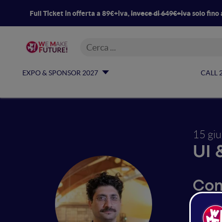
Full Ticket in offerta a 89€+iva,
invece di 649€+iva
solo fino 
EXPO & SPONSOR 2027
CALL 
15 gi
UI 
Com
pub