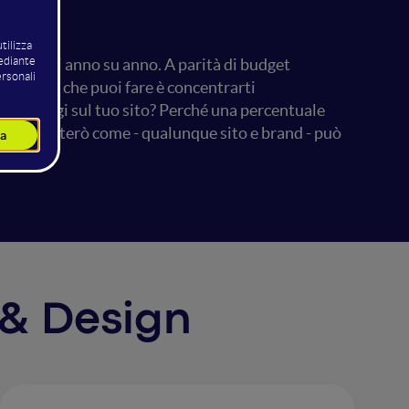
6% di costi anno su anno. A parità di budget
nica cosa che puoi fare è concentrarti
uccede oggi sul tuo sito? Perché una percentuale
? Ti racconterò come - qualunque sito e brand - può
I & Design