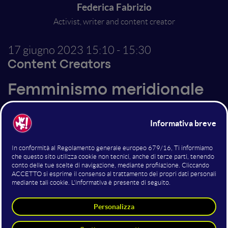
Federica Fabrizio
Activist, writer and content creator
17 giugno 2023
15:10 - 15:30
Content Creators
Femminismo meridionale
Federica vuole raccontare come l’annosa questione
meridionale influisca negativamente sulle persone,
sulle donne soprattutto giovani che attualmente
vivono al sud o che per qualunque esigenza hanno
dovuto spostarsi. Applicherà la lente femminista
intersezionale per mettere a fuoco l’ennesima
discriminazione di cui siamo chiamate e chiamati a
farci carico collettivamente: l’antimeridionalismo.
Perché ha senso parlare di periferie, di sud, di margini?