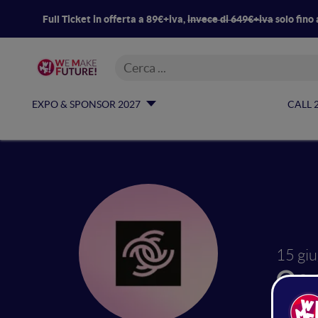
Full Ticket in offerta a 89€+iva,
invece di 649€+iva
solo fino 
EXPO & SPONSOR 2027
CALL 
15 gi
Coo