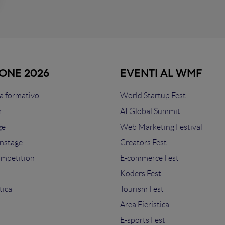
IONE 2026
EVENTI AL WMF
 formativo
World Startup Fest
r
AI Global Summit
ge
Web Marketing Festival
nstage
Creators Fest
ompetition
E-commerce Fest
s
Koders Fest
tica
Tourism Fest
Area Fieristica
E-sports Fest