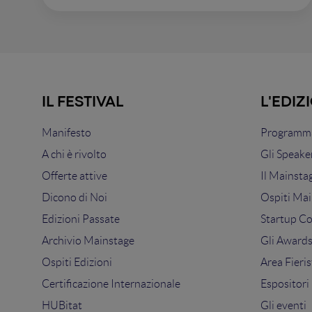
IL FESTIVAL
L'EDIZ
Manifesto
Programma
A chi è rivolto
Gli Speake
Offerte attive
Il Mainsta
Dicono di Noi
Ospiti Mai
Edizioni Passate
Startup C
Archivio Mainstage
Gli Award
Ospiti Edizioni
Area Fieris
Certificazione Internazionale
Espositori
HUBitat
Gli eventi