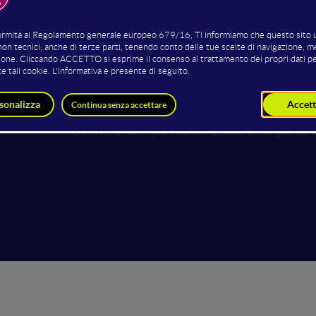
 transition - La gestione coop
scere le comunità energetiche
Tavola rotond
Coordina Giorgio Nanni, ufficio Energia e