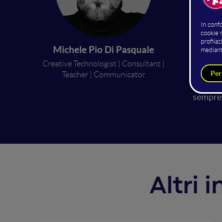
Grazie 
generare
ulterio
Michele Pio Di Pasquale
centro d
Creative Technologist | Consultant |
commerc
Teacher | Communicator
con la 
sempre 
Altri 