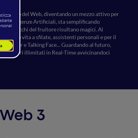
nel cuore del Web, diventando un mezzo attivo per
i Intelligenze Artificiali, sta semplificando
 agli occhi del fruitore risultano magici. Al
 dando vita a sfilate, assistenti personali e per il
ryteller e Talking Face... Guardando al futuro,
à a poteri illimitati in Real-Time avvicinandoci
a Web 3