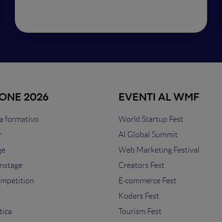
IONE 2026
EVENTI AL WMF
 formativo
World Startup Fest
r
AI Global Summit
ge
Web Marketing Festival
nstage
Creators Fest
ompetition
E-commerce Fest
s
Koders Fest
tica
Tourism Fest