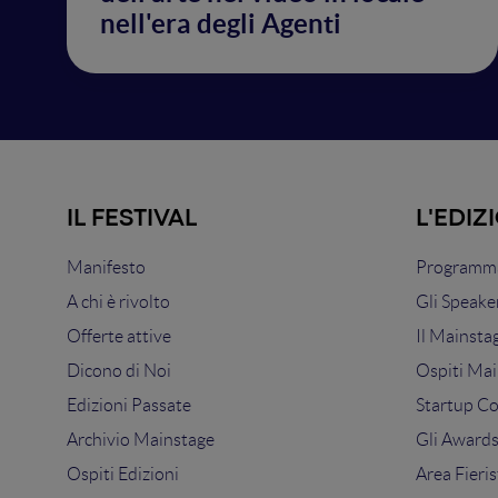
nell'era degli Agenti
IL FESTIVAL
L'EDIZ
Manifesto
Programma
A chi è rivolto
Gli Speake
Offerte attive
Il Mainsta
Dicono di Noi
Ospiti Mai
Edizioni Passate
Startup C
Archivio Mainstage
Gli Award
Ospiti Edizioni
Area Fieris