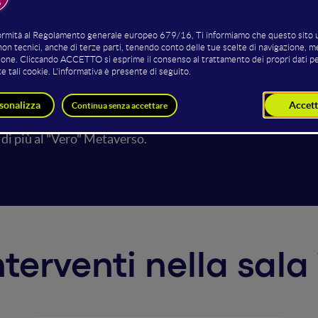
al fenomeno Metaverso, la Computer Grafica 3D è entrata 
 nuovi servizi e contenuti. Il successivo arrivo, di modelli d
rmente compiti complessi e generando nuovissimi servizi che
i questo processo, gli Avatar acquisiscono un ruolo centrale,
io Web Online, Infopoint di nuova generazione, Virtual Sto
crescita della potenza tecnologica, questo percorso ci porter
di più al "Vero" Metaverso.
interventi nella sal