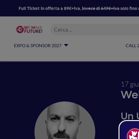
Full Ticket in offerta a 89€+iva,
invece di 649€+iva
solo fino 
EXPO & SPONSOR 2027
CALL 
17 gi
We
Un U
d'a