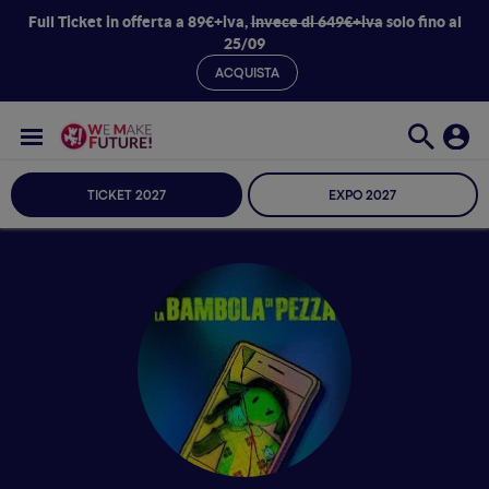
Full Ticket in offerta a 89€+iva,
invece di 649€+iva
solo fino al
25/09
ACQUISTA
TICKET 2027
EXPO 2027