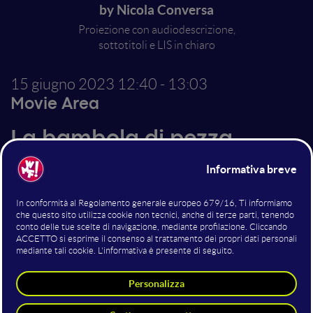
by Nicola Conversa
Proiezione con audiodescrizione,
sottotitoli e LIS in chiaro
15 giugno 2023
12:40 - 13:03
Movie Area
La bambola di pezza
Mia ha 16 anni e grazie al suo diario virtuale conosce
Tommaso, sensibile, attento, pieno di energia: un
principe azzurro che sembra fatto su misura per lei.
Ma chi è in realtà Tommaso? "La bambola di pezza" è
un corto che fa parte di un progetto transmediale
sull'adescamento on-line, presentato in anteprima
come evento speciale alla 79^ edizione della Mostra
Internazionale d'Arte Cinematografica di Venezia.