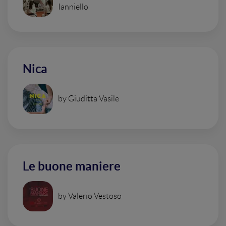
Ianniello
Nica
by Giuditta Vasile
Le buone maniere
by Valerio Vestoso