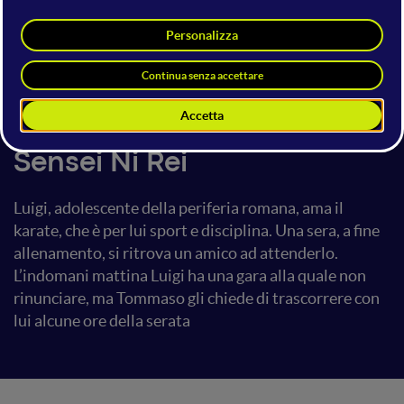
by Emanuela Joshua and
Genovese Ianniello
15 giugno 2023
16:00 - 16:11
Movie Area
Sensei Ni Rei
Luigi, adolescente della periferia romana, ama il
karate, che è per lui sport e disciplina. Una sera, a fine
allenamento, si ritrova un amico ad attenderlo.
L’indomani mattina Luigi ha una gara alla quale non
rinunciare, ma Tommaso gli chiede di trascorrere con
lui alcune ore della serata