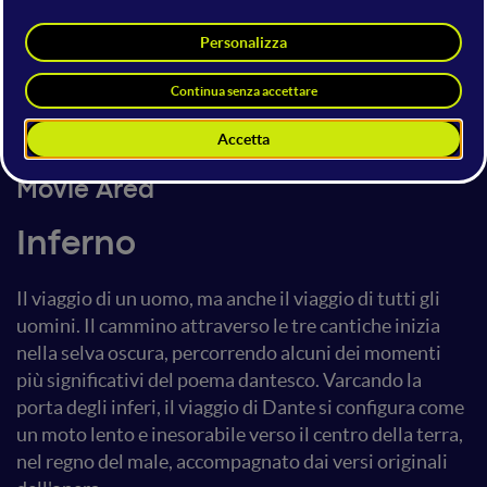
by Federico Basso and
Alessandro Parrello
Proiezione con audiodescrizione,
sottotitoli e LIS in chiaro
15 giugno 2023
16:44 - 16:52
Movie Area
Inferno
Il viaggio di un uomo, ma anche il viaggio di tutti gli
uomini. Il cammino attraverso le tre cantiche inizia
nella selva oscura, percorrendo alcuni dei momenti
più significativi del poema dantesco. Varcando la
porta degli inferi, il viaggio di Dante si configura come
un moto lento e inesorabile verso il centro della terra,
nel regno del male, accompagnato dai versi originali