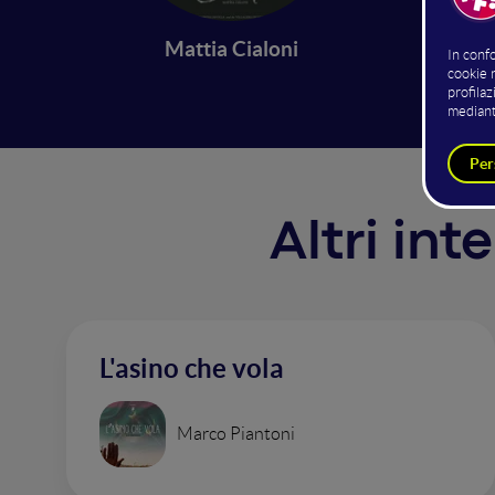
di cibo
abitanti
Mattia Cialoni
Altri int
L'asino che vola
Marco Piantoni