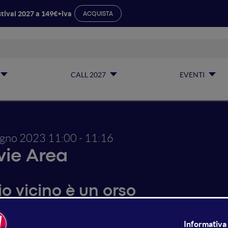
tival 2027 a 149€+iva
ACQUISTA
CALL 2027
EVENTI
ugno 2023
11:00 - 11:16
ie Area
io vicino è un orso
 famiglia di orsi marsicani scende dagli Appennini italiani fi