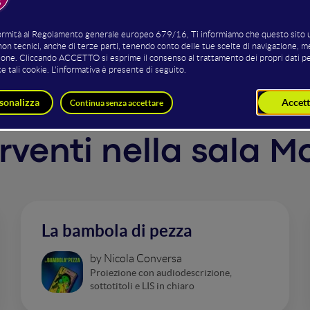
 nei frutteti locali. Nella maggior parte delle persone ques
 di Villalago è una storia piuttosto diversa.
erventi nella sala 
La bambola di pezza
by Nicola Conversa
Proiezione con audiodescrizione,
sottotitoli e LIS in chiaro