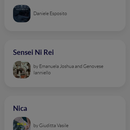
Daniele Esposito
Sensei Ni Rei
by Emanuela Joshua and Genovese
Ianniello
Nica
by Giuditta Vasile