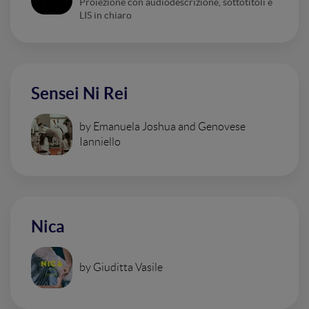
Proiezione con audiodescrizione, sottotitoli e
LIS in chiaro
Sensei Ni Rei
by Emanuela Joshua and Genovese
Ianniello
Nica
by Giuditta Vasile