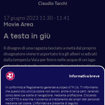
Claudio Tacchi
17 giugno 2023
11:30 - 11:41
Movie Area
A testa in giù
Il disegno di una ragazza lasciato a metà dal proprio
disegnatore viene trasportato tra gli alberi sradicati
dalla tempesta Vaia per finire nelle acque di un lago
entrando nel quale, capovolgendosi a testa in giù si
dissolverà trasformandosi in una ragazza in carne ed
ossa. Un invito onirico, surreale e ambientalista a
capovolgere la visione delle cose.