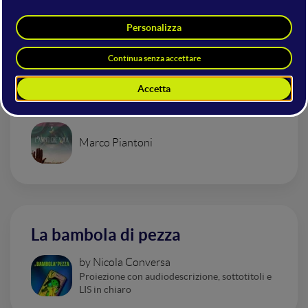
Altri interventi nella sala Movie
Area
L'asino che vola
Marco Piantoni
La bambola di pezza
by Nicola Conversa
Proiezione con audiodescrizione, sottotitoli e
LIS in chiaro