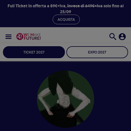
Full Ticket in offerta a 89€+iva,
invece di 649€+iva
solo fino al
25/09
ACQUISTA
TICKET 2027
EXPO 2027