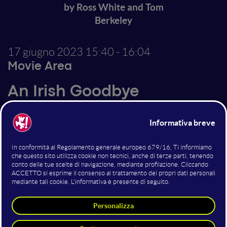
by Ross White and Tom
Berkeley
17 giugno 2023
15:40 - 16:04
Movie Area
An Irish Goodbye
Nell'Irlanda del Nord rurale, una coppia di fratelli che
non si vedeva da molto tempo si riunisce dopo la
morte prematura della madre.
Altri interventi nella sala Movie
Area