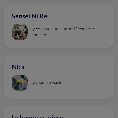
Sensei Ni Rei
by Emanuela Joshua and Genovese
Ianniello
Nica
by Giuditta Vasile
Le buone maniere