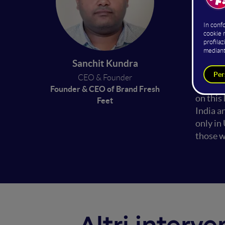
Kids fee
technol
schools
Problem
Sanchit Kundra
bone et
CEO & Founder
terms o
Founder & CEO of Brand Fresh
on this
Feet
India a
only in
those w