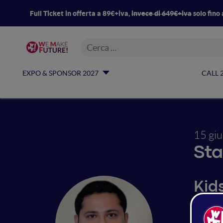
Full Ticket in offerta a 89€+iva,
invece di 649€+iva
solo fino 
EXPO & SPONSOR 2027
CALL 
15 gi
St
Kid
wom