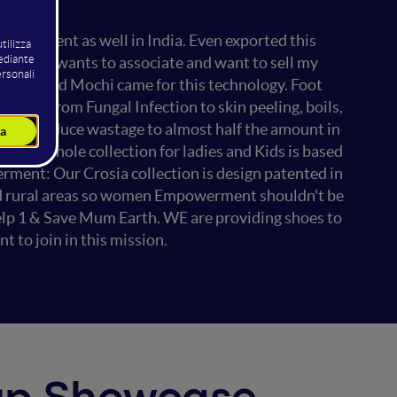
d for patent as well in India. Even exported this
mpanies wants to associate and want to sell my
 Metro and Mochi came for this technology. Foot
 issue from Fungal Infection to skin peeling, boils,
ing to reduce wastage to almost half the amount in
. Rest whole collection for ladies and Kids is based
ment: Our Crosia collection is design patented in
and rural areas so women Empowerment shouldn't be
elp 1 & Save Mum Earth. WE are providing shoes to
 to join in this mission.