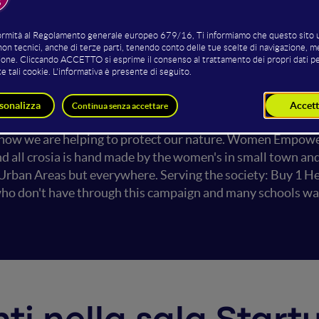
t grow fast: So we have find the solution to this and applie
ogy to Europe last year and now overseas Billion dollar co
 shoes in my brand. Indian market is growing and recently
: IN India every second person is having some or other foot
c. Save Nature: Due to our Dual Size technology we are go
f kids shoes when we give extend wearage life of kids shoes
 how we are helping to protect our nature. Women Empower
nd all crosia is hand made by the women's in small town 
 Urban Areas but everywhere. Serving the society: Buy 1 H
ho don't have through this campaign and many schools want