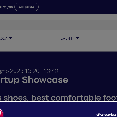
al 25/09
ACQUISTA
2027
EVENTI
ugno 2023
13:20 - 13:40
artup Showcase
s shoes, best comfortable foot
en Empowerment & Helping t